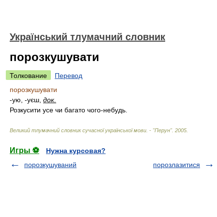
Український тлумачний словник
порозкушувати
Толкование
Перевод
порозкушувати
-ую, -уєш,
док.
Розкусити усе чи багато чого-небудь.
Великий тлумачний словник сучасної української мови. - "Перун"
.
2005
.
Игры ⚽
Нужна курсовая?
порозкушуваний
порозлазитися