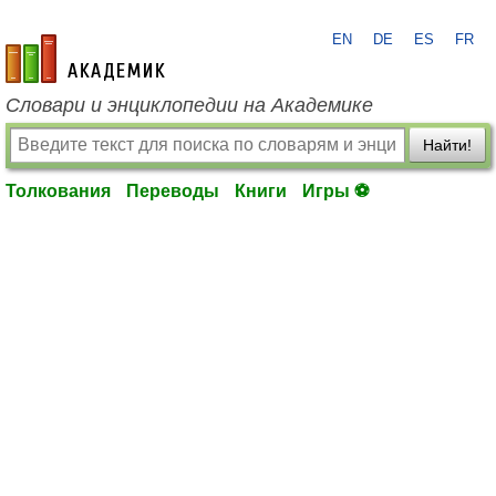
EN
DE
ES
FR
academic.ru
Словари и энциклопедии на Академике
Найти!
Толкования
Переводы
Книги
Игры ⚽