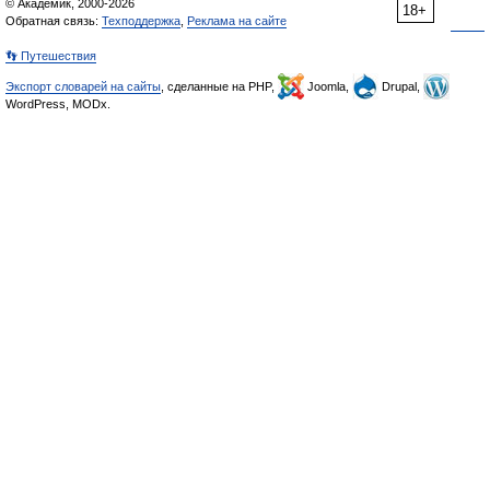
© Академик, 2000-2026
18+
Обратная связь:
Техподдержка
,
Реклама на сайте
👣 Путешествия
Экспорт словарей на сайты
, сделанные на PHP,
Joomla,
Drupal,
WordPress, MODx.