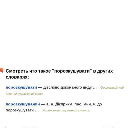
Смотреть что такое "порозкушувати" в других
словарях:
порозкушувати
— дієслово доконаного виду …
Орфографічний
словник української мови
порозкушуваний
— а, е. Дієприкм. пас. мин. ч. до
порозкушувати …
Український тлумачний словник